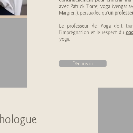
avec Patrick Torre; yoga iyengar a
Margier..), persuadée qu'
un professeu
Le professeur de Yoga doit tra
l’imprégnation et le respect du
cod
yoga
.
Découvrir
chologue