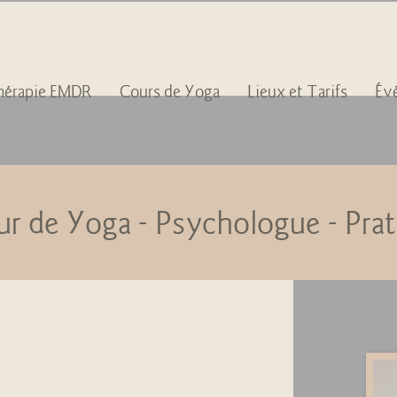
hérapie EMDR
Cours de Yoga
Lieux et Tarifs
Év
ur de Yoga - Psychologue - Pr