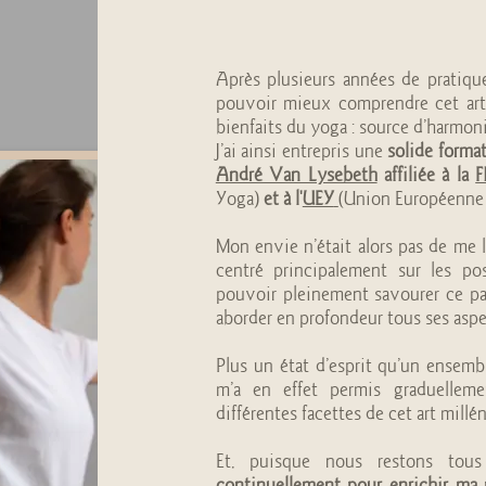
Après plusieurs années de pratiqu
pouvoir mieux comprendre cet art m
bienfaits du yoga : source d’harmon
J’ai ainsi entrepris une
solide format
André Van Lysebeth
affiliée à la
F
Yoga)
et à l'
UEY
(Union Européenne
Mon envie n’était alors pas de me l
centré principalement sur les post
pouvoir pleinement savourer ce pa
aborder en profondeur tous ses aspe
Plus un état d’esprit qu’un ensemb
m’a en effet permis graduelleme
différentes facettes de cet art millén
Et, puisque nous restons tou
continuellement pour enrichir ma