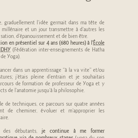
e, graduellement l’idée germait dans ma tête de
illénaire et un jour transmettre à d’autres les
isation, d’épanouissement et de bien être.
ion en présentiel sur 4 ans (680 heures) à l’
École
IDHY
(Fédération inter-enseignements de Hatha
 de Yoga).
ancer dans un apprentissage “à la va vite” et/ou
ures; j’étais pleine d’entrain et je souhaitais
rcours de formation de professeur de Yoga et y
cts de l’anatomie jusqu’à la philosophie.
le de techniques, ce parcours sur quatre années
nt de cheminer, évoluer et m’approprier les
aire.
s des débutants,
je continue à me former
 pratique via de nombreux stages
(yoga du son