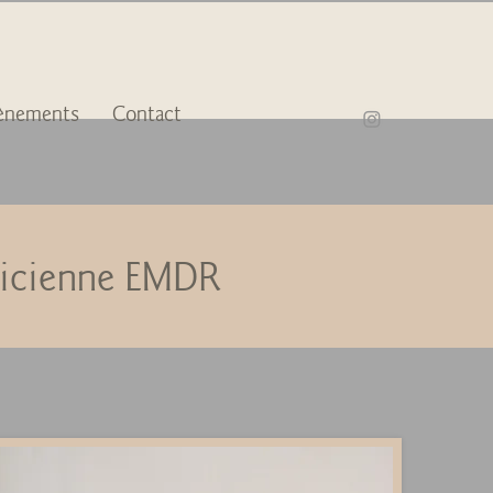
ènements
Contact
aticienne EMDR