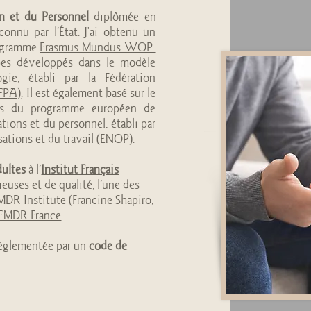
on et du Personnel
diplômée en
econnu par l’État. J'ai obtenu un
rogramme
Erasmus Mundus WOP-
ipes développés dans le modèle
ogie, établi par la
Fédération
EFPA)
. Il est également basé sur le
es du programme européen de
tions et du personnel, établi par
ations et du travail (ENOP).
ultes
à l’
Institut Français
ieuses et de qualité, l’une des
MDR Institute
(Francine Shapiro,
EMDR France
.
réglementée par un
code de